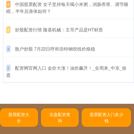
​中国股票配资 女子坚持每天喝小米粥，润肠养胃、调节睡
2
眠，半年后身体如何？
​炒股配资行情 隆基机械：主导产品是HT材质
3
​散户炒股 7月22日呼和浩特钢绞线价格稳
4
​配资网官网入口 金价大涨！油价飙升！_全周来_中东_收
5
盘
股票配资大
实盘配资查
股票配资入门多少
全
询
钱