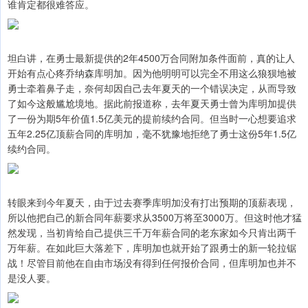
谁肯定都很难答应。
坦白讲，在勇士最新提供的2年4500万合同附加条件面前，真的让人
开始有点心疼乔纳森库明加。因为他明明可以完全不用这么狼狈地被
勇士牵着鼻子走，奈何却因自己去年夏天的一个错误决定，从而导致
了如今这般尴尬境地。据此前报道称，去年夏天勇士曾为库明加提供
了一份为期5年价值1.5亿美元的提前续约合同。但当时一心想要追求
五年2.25亿顶薪合同的库明加，毫不犹豫地拒绝了勇士这份5年1.5亿
续约合同。
转眼来到今年夏天，由于过去赛季库明加没有打出预期的顶薪表现，
所以他把自己的新合同年薪要求从3500万将至3000万。但这时他才猛
然发现，当初肯给自己提供三千万年薪合同的老东家如今只肯出两千
万年薪。在如此巨大落差下，库明加也就开始了跟勇士的新一轮拉锯
战！尽管目前他在自由市场没有得到任何报价合同，但库明加也并不
是没人要。