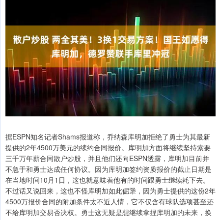
据ESPN知名记者Shams报道称，乔纳森库明加拒绝了勇士为其最新
提供的2年4500万美元的续约合同报价。库明加方面将继续坚持索要
三千万年薪合同散户炒股，并且他们还向ESPN透露，库明加目前并
不急于和勇士达成任何协议。因为库明加签约资质报价的截止日期是
在当地时间10月1日，这也就意味着他有的时间跟勇士继续耗下去。
不过话又说回来，这也不怪库明加如此倔犟，因为勇士提供的这份2年
4500万报价合同的附加条件太不近人情，它不仅含有球队选项甚至还
不给库明加交易否决权。勇士这无疑是想继续拿捏库明加的未来，换