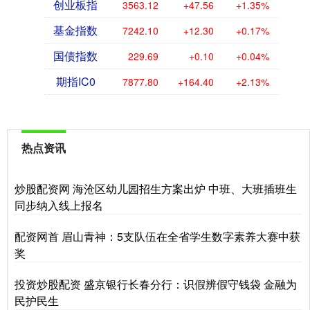
创业板指
3563.12
+47.56
+1.35%
基金指数
7242.10
+12.30
+0.17%
国债指数
229.69
+0.10
+0.04%
期指IC0
7877.80
+164.40
+2.13%
热点资讯
炒股配资网 海沧区幼儿园招生方案出炉 中班、大班插班生
同步纳入线上报名
配资网首 眉山青神：5支队伍在全省学生数字素养大赛中获
奖
投资炒股配资 盛京银行长春分行：识假辨假守钱袋 金融为
民护民生