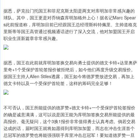
据悉，萨克拉门托国王和菲尼克斯太阳是两支对库明加非常感兴趣的
球队。其中，国王更是对乔纳森库明加格外上心！据名记Marc Spear
s此前报道称，库明加目前已经跟国王总经理斯科特佩里、主帅道格克
里斯蒂等国王高管通过视频通话进行了深入交流，他对加盟国王开启
职业生涯新篇章非常感兴趣。
据悉，国王在此前就库明加签换交易向勇士提供的德文卡特+达里奥萨
里奇+1个受保护首轮签报价被拒绝后，如今他们再度升级交易报价。
据国王主持人Allen Stiles透露，国王如今将德罗赞放进交易，再加上
德文卡特以及一个受保护首轮签，这样的筹码完全足够！
不可否认，国王所能提供的德罗赞+德文卡特+一个受保护首轮签报价
的确是诚意满满，这可以说是国王能为库明加签换交易所能提供的最
高报价。毫无疑问，这个3换1报价非常值得勇士认真考虑。倘若交易
达成的话，届时国王就将如愿得到库明加加盟，而志在冲击生涯首个
总冠军的德罗赞也将能强强联手库里冲击总冠军！要知道德罗赞一旦