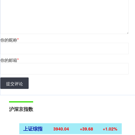
你的昵称
*
你的邮箱
*
提交评论
沪深京指数
上证综指
3940.04
+39.68
+1.02%