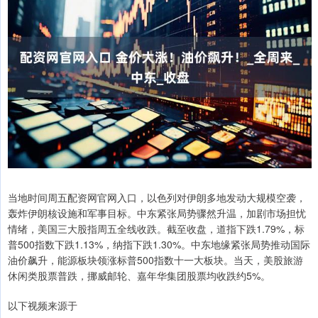
当地时间周五配资网官网入口，以色列对伊朗多地发动大规模空袭，
轰炸伊朗核设施和军事目标。中东紧张局势骤然升温，加剧市场担忧
情绪，美国三大股指周五全线收跌。截至收盘，道指下跌1.79%，标
普500指数下跌1.13%，纳指下跌1.30%。中东地缘紧张局势推动国际
油价飙升，能源板块领涨标普500指数十一大板块。当天，美股旅游
休闲类股票普跌，挪威邮轮、嘉年华集团股票均收跌约5%。
以下视频来源于