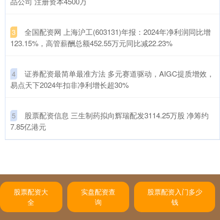
品公司 注册资本4500万
​全国配资网 上海沪工(603131)年报：2024年净利润同比增
3
123.15%，高管薪酬总额452.55万元同比减22.23%
​证券配资最简单最准方法 多元赛道驱动，AIGC提质增效，
4
易点天下2024年扣非净利增长超30%
​股票配资信息 三生制药拟向辉瑞配发3114.25万股 净筹约
5
7.85亿港元
股票配资大
实盘配资查
股票配资入门多少
全
询
钱