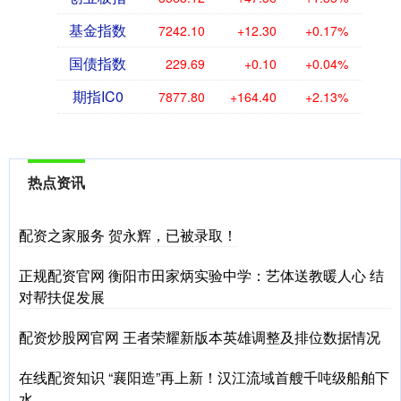
基金指数
7242.10
+12.30
+0.17%
国债指数
229.69
+0.10
+0.04%
期指IC0
7877.80
+164.40
+2.13%
热点资讯
配资之家服务 贺永辉，已被录取！
正规配资官网 衡阳市田家炳实验中学：艺体送教暖人心 结
对帮扶促发展
配资炒股网官网 王者荣耀新版本英雄调整及排位数据情况
在线配资知识 “襄阳造”再上新！汉江流域首艘千吨级船舶下
水