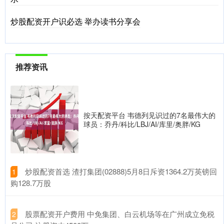
炒股配资开户识必选 举办读书分享会
推荐资讯
按天配资平台 韦德列见识过的7名最伟大的
球员：乔丹/科比/LBJ/AI/库里/奥胖/KG
​炒股配资首选 渣打集团(02888)5月8日斥资1364.2万英镑回
1
购128.7万股
​股票配资开户费用 中免集团、白云机场等在广州成立免税
2