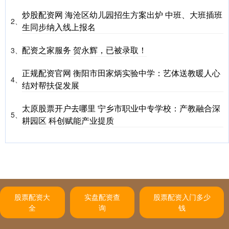
炒股配资网 海沧区幼儿园招生方案出炉 中班、大班插班
2、
生同步纳入线上报名
配资之家服务 贺永辉，已被录取！
3、
正规配资官网 衡阳市田家炳实验中学：艺体送教暖人心
4、
结对帮扶促发展
太原股票开户去哪里 宁乡市职业中专学校：产教融合深
5、
耕园区 科创赋能产业提质
股票配资大
实盘配资查
股票配资入门多少
全
询
钱