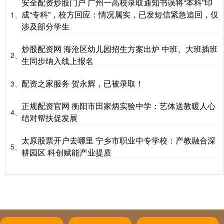
安全配资炒股门户 广州一高校录取通知书误将“本科”印
成“专科”，校方回应：情况属实，已发短信紧急追回，仅
1、
涉及部分学生
炒股配资网 海沧区幼儿园招生方案出炉 中班、大班插班
2、
生同步纳入线上报名
配资之家服务 贺永辉，已被录取！
3、
正规配资官网 衡阳市田家炳实验中学：艺体送教暖人心
4、
结对帮扶促发展
太原股票开户去哪里 宁乡市职业中专学校：产教融合深
5、
耕园区 科创赋能产业提质